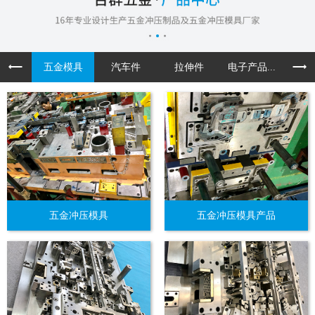
五金模具
汽车件
拉伸件
电子产品...
机箱机
五金冲压模具
五金冲压模具产品