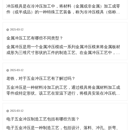
冲压模具是在冷冲压加工中，将材料（金属或非金属）加工成零
件（或半成品）的一种特殊工艺装备，称为冷冲压模具（俗称冷
冲模）。冲压，是在室温下，利用安装在压力机上的模具对材料
施加压力，使其产生分离或塑性变形，从而获得所需零件的一种
压力加工方法。​冲压模具是一种生产零部件的专业工具，它可以
2025-03-12
把平板材料通过压制
金属冲压工艺有哪些不同类型？
金属冲压是用一个金属冲压模或一系列金属冲压模来将金属板材
成形为三维尺寸形状的工件的制造工艺。在金属冲压工艺中，它
们的类型不同，取决于它们达到的形状，根据不同的行业需求，
锻造出各种复杂的设计工艺，如常见的消费品、航空、电子、电
信、汽车制造等行业，整个金属冲压项目中使用的工艺是多样
2025-03-12
的，为每一种工艺都在钣
老铁，对于五金冲压工艺有了解过吗？
五金冲压是一种材料冷加工的工艺，通过模具将金属材料加工成
零件或特定形状。该工艺在室温下进行，将模具安装在冲压机
上，对材料施加压力，使其产生塑性变形，从而得到所需形状的
零件。冲压机有大吨位和小吨位之分，根据加工产品的大小和材
料的厚度选择合适的冲压机器。​五金冲压工艺是一种利用冲床及
2025-03-12
模具将不锈钢、铁、铝
电子五金冲压制造工艺包括有哪些方面？
电子五金冲压是一种制造工艺，包括设计、落料、冲孔、折弯、