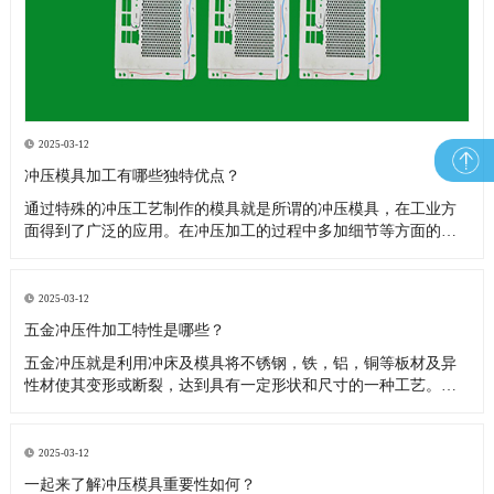
2025-03-12
冲压模具加工有哪些独特优点？
通过特殊的冲压工艺制作的模具就是所谓的冲压模具，在工业方
面得到了广泛的应用。​在冲压加工的过程中多加细节等方面的问
题，无论是在技术方面还是经济方面都具有许多独特的优点，下
面就让小编来跟介绍一下：(1)冲压加工的生产效率高，且操作方
便，易于实现机械化与自动化。这是因为冲压是依靠冲模和冲压
2025-03-12
设备来完成加工
五金冲压件加工特性是哪些？
五金冲压就是利用冲床及模具将不锈钢，铁，铝，铜等板材及异
性材使其变形或断裂，达到具有一定形状和尺寸的一种工艺。五
金冲压件是金属材料加工、机械设备制造行业常见的一种金属加
工零件，其应用也非常广泛，包括汽车，电子，医用设备等精密
行业。​冲压模具、冲压机器设备还有冲压原材料是组成加工的三
2025-03-12
要素，下面我们来说
一起来了解冲压模具重要性如何？