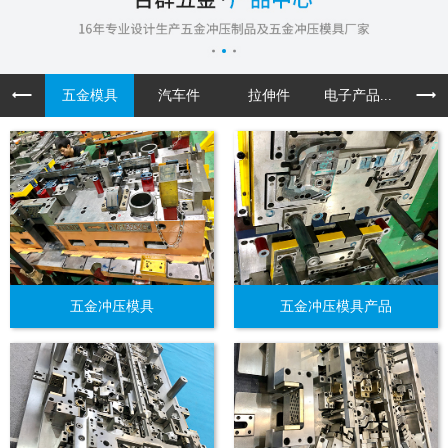
五金模具
汽车件
拉伸件
电子产品...
机箱机
五金冲压模具
五金冲压模具产品