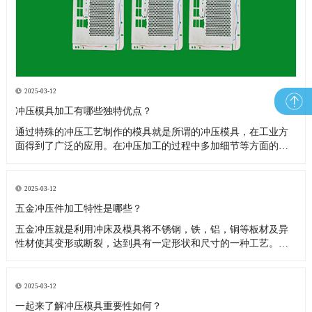
2025-03-12
冲压模具加工有哪些独特优点？
通过特殊的冲压工艺制作的模具就是所谓的冲压模具，在工业方
面得到了广泛的应用。​在冲压加工的过程中多加细节等方面的问
题，无论是在技术方面还是经济方面都具有许多独特的优点，下
面就让小编来跟介绍一下：(1)冲压加工的生产效率高，且操作方
便，易于实现机械化与自动化。这是因为冲压是依靠冲模和冲压
2025-03-12
设备来完成加工
五金冲压件加工特性是哪些？
五金冲压就是利用冲床及模具将不锈钢，铁，铝，铜等板材及异
性材使其变形或断裂，达到具有一定形状和尺寸的一种工艺。五
金冲压件是金属材料加工、机械设备制造行业常见的一种金属加
工零件，其应用也非常广泛，包括汽车，电子，医用设备等精密
行业。​冲压模具、冲压机器设备还有冲压原材料是组成加工的三
2025-03-12
要素，下面我们来说
一起来了解冲压模具重要性如何？