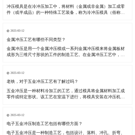
冲压模具是在冷冲压加工中，将材料（金属或非金属）加工成零
件（或半成品）的一种特殊工艺装备，称为冷冲压模具（俗称冷
冲模）。冲压，是在室温下，利用安装在压力机上的模具对材料
施加压力，使其产生分离或塑性变形，从而获得所需零件的一种
压力加工方法。​冲压模具是一种生产零部件的专业工具，它可以
2025-03-12
把平板材料通过压制
金属冲压工艺有哪些不同类型？
金属冲压是用一个金属冲压模或一系列金属冲压模来将金属板材
成形为三维尺寸形状的工件的制造工艺。在金属冲压工艺中，它
们的类型不同，取决于它们达到的形状，根据不同的行业需求，
锻造出各种复杂的设计工艺，如常见的消费品、航空、电子、电
信、汽车制造等行业，整个金属冲压项目中使用的工艺是多样
2025-03-12
的，为每一种工艺都在钣
老铁，对于五金冲压工艺有了解过吗？
五金冲压是一种材料冷加工的工艺，通过模具将金属材料加工成
零件或特定形状。该工艺在室温下进行，将模具安装在冲压机
上，对材料施加压力，使其产生塑性变形，从而得到所需形状的
零件。冲压机有大吨位和小吨位之分，根据加工产品的大小和材
料的厚度选择合适的冲压机器。​五金冲压工艺是一种利用冲床及
2025-03-12
模具将不锈钢、铁、铝
电子五金冲压制造工艺包括有哪些方面？
电子五金冲压是一种制造工艺，包括设计、落料、冲孔、折弯、